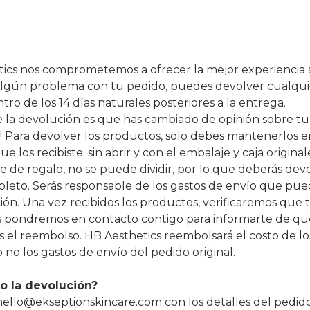
ics nos comprometemos a ofrecer la mejor experiencia al
es algún problema con tu pedido, puedes devolver cualqu
o de los 14 días naturales posteriores a la entrega.
de la devolución es que has cambiado de opinión sobre tu
 Para devolver los productos, solo debes mantenerlos e
e los recibiste; sin abrir y con el embalaje y caja original
 de regalo, no se puede dividir, por lo que deberás devo
eto. Serás responsable de los gastos de envío que pue
ión. Una vez recibidos los productos, verificaremos que 
s pondremos en contacto contigo para informarte de qu
 el reembolso. HB Aesthetics reembolsará el costo de l
o no los gastos de envío del pedido original.
o la devolución?
hello@ekseptionskincare.com con los detalles del pedido