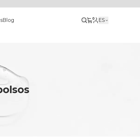
0
s
Blog
ES
bolsos