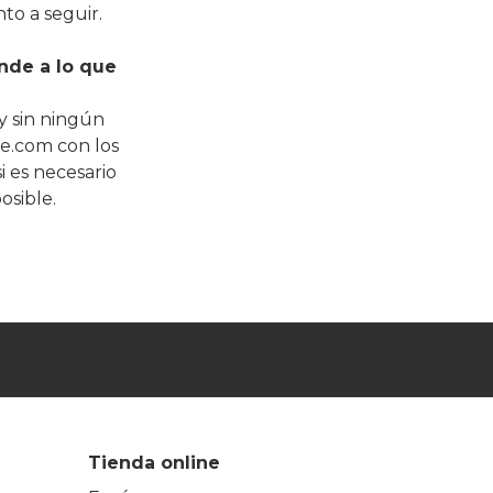
to a seguir.
nde a lo que
y sin ningún
re.com con los
i es necesario
osible.
Tienda online