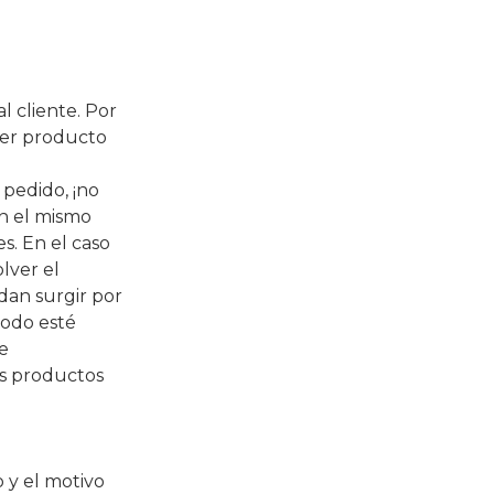
 cliente. Por
ier producto
 pedido, ¡no
n el mismo
es. En el caso
lver el
dan surgir por
todo esté
e
os productos
 y el motivo