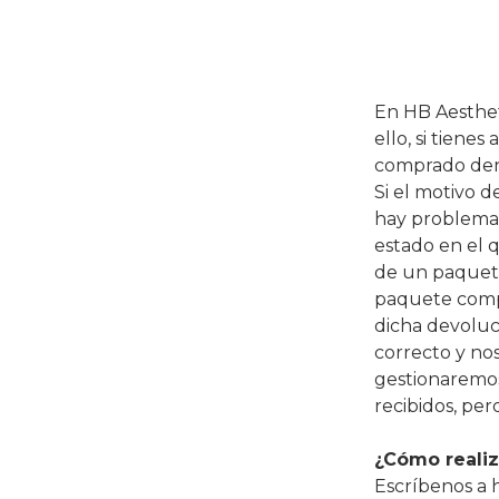
En HB Aesthet
ello, si tien
comprado dentr
Si el motivo 
hay problema!
estado en el qu
de un paquete
paquete compl
dicha devoluc
correcto y no
gestionaremos
recibidos, per
¿Cómo realiz
Escríbenos a 