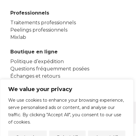
Professionnels
Traitements professionnels
Peelings professionnels
Mixlab
Boutique en ligne
Politique d’expédition
Questions fréquemment posées
Échanges et retours
Termes et conditions d’utilisation
We value your privacy
We use cookies to enhance your browsing experience,
serve personalised ads or content, and analyse our
Mentions légales
Politique de confidentialité
traffic. By clicking "Accept All", you consent to our use
Politique de cookies
of cookies.
© 2026 - HB Aesthetics S.L.U