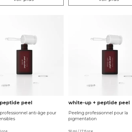
 peptide peel
white-up + peptide peel
professionnel anti-âge pour
Peeling professionnel pour la
ensibles
pigmentation
l.oz.e
50 ml / 1.7 fl.oz.e