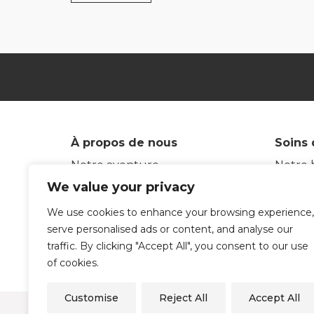
À propos de nous
Soins 
Notre aventure
Notre 
Notre marque
Glossai
We value your privacy
Nous sommes fabricants
Rejoi
We use cookies to enhance your browsing experience,
Engagement durable
eksept
serve personalised ads or content, and analyse our
Centres ambassadeurs
Test d
traffic. By clicking "Accept All", you consent to our use
Contactez-nous
of cookies.
Customise
Reject All
Accept All