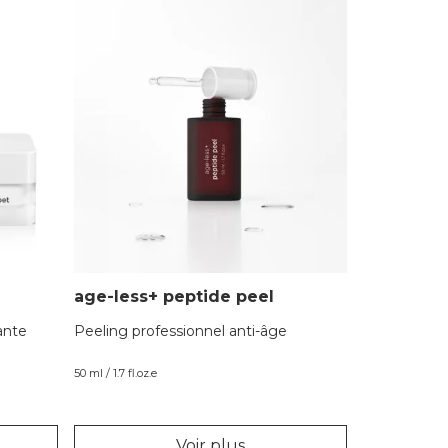
age-less+ peptide peel
ante
Peeling professionnel anti-âge
50 ml / 1.7 fl.oz.e
Voir plus