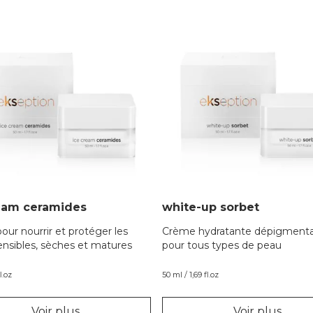
eam ceramides
white-up sorbet
ur nourrir et protéger les
Crème hydratante dépigment
ensibles, sèches et matures
pour tous types de peau
l.oz
50 ml / 1,69 fl.oz
Voir plus
Voir plus