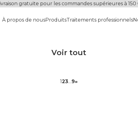
ivraison gratuite pour les commandes supérieures à 150
À propos de nous
Produits
Traitements professionnels
N
Voir tout
1
2
3
…
9
»