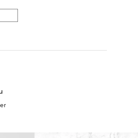
u
ter