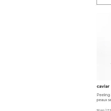
caviar
Peeling 
peaux s
50 ml / 1.7 f