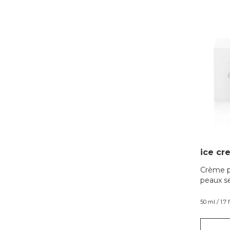
ice cr
Crème po
peaux s
50 ml / 1.7 f