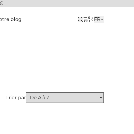
 €
0
otre blog
FR
Trier par