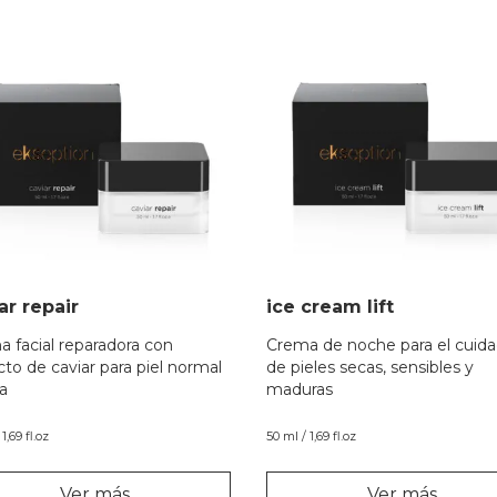
ar repair
ice cream lift
 facial reparadora con
Crema de noche para el cuid
cto de caviar para piel normal
de pieles secas, sensibles y
a
maduras
1,69 fl.oz
50 ml / 1,69 fl.oz
Ver más
Ver más