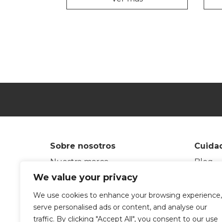
Sobre nosotros
Cuidad
Nuestra marca
Blog
Nuestra trayectoria
Glosar
We value your privacy
Somos fabricantes
Únete 
We use cookies to enhance your browsing experience,
Compromiso sostenible
eksept
serve personalised ads or content, and analyse our
Centros embajadores
Test d
traffic. By clicking "Accept All", you consent to our use
Contacto