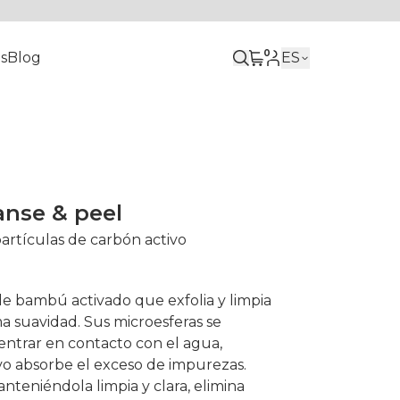
0
s
Blog
ES
anse & peel
partículas de carbón activo
de bambú activado que exfolia y limpia
ma suavidad. Sus microesferas se
entrar en contacto con el agua,
vo absorbe el exceso de impurezas.
anteniéndola limpia y clara, elimina