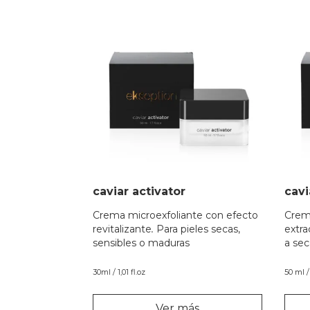
caviar activator
cavi
Crema microexfoliante con efecto
Crema
revitalizante
.
Para pieles secas,
extra
sensibles o maduras
a sec
30ml / 1,01 fl.oz
50 ml / 
Ver más