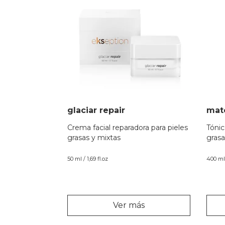
glaciar repair
mat
Crema facial reparadora para pieles
Tónic
grasas y mixtas
grasa
50 ml / 1,69 fl.oz
400 ml 
Ver más