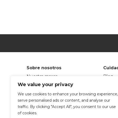
Sobre nosotros
Cuidad
Nuestra marca
Blog
Nuestra trayectoria
Glosar
We value your privacy
Somos fabricantes
Únete 
We use cookies to enhance your browsing experience,
Compromiso sostenible
eksept
serve personalised ads or content, and analyse our
Centros embajadores
Test d
traffic. By clicking "Accept All", you consent to our use
Contacto
of cookies.