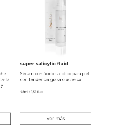
super salicylic fluid
che
Sérum con ácido salicílico para piel
car la
con tendencia grasa o acnéica
 y
45ml / 1,52 fl.oz
Ver más