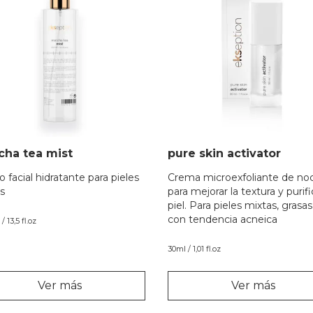
cha tea mist
pure skin activator
o facial hidratante para pieles
Crema microexfoliante de no
s
para mejorar la textura y purifi
piel. Para pieles mixtas, grasas
con tendencia acneica
/ 13,5 fl.oz
30ml / 1,01 fl.oz
Ver más
Ver más