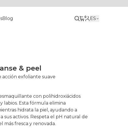
0
s
Blog
ES
eanse & peel
 acción exfoliante suave
esmaquillante con polihidroxiácidos
 y labios. Esta fórmula elimina
entras hidrata la piel, ayudando a
a sus activos. Respeta el pH natural de
iel más fresca y renovada.