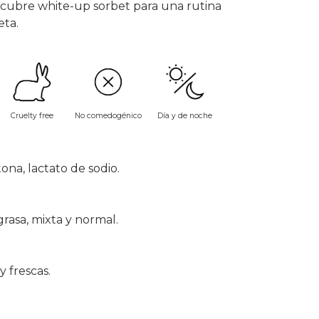
cubre white-up sorbet
para una rutina
eta.
No comedogénico
Cruelty free
Día y de noche
na, lactato de sodio.
grasa, mixta y normal.
y frescas.